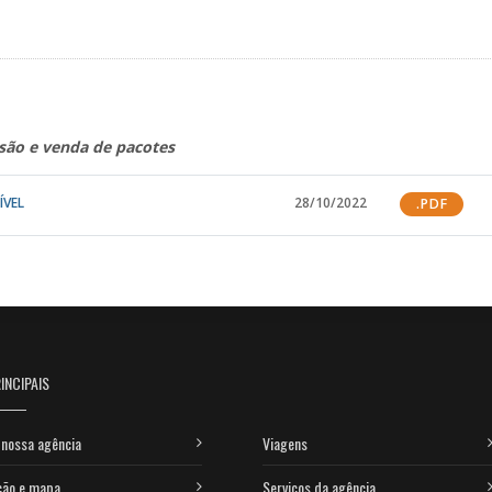
são e venda de pacotes
ÍVEL
28/10/2022
.PDF
INCIPAIS
nossa agência
Viagens
ção e mapa
Serviços da agência