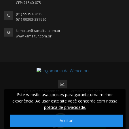
CEP: 71540-075
(61) 99393-2819
(61) 99393-2819
kamaltur@kamaltur.com.br
www.kamaltur.com.br
Política de privacidade
|
Termos e Condições
Este website usa cookies para garantir uma melhor
2022 © Todos os direitos reservados.
experiência. Ao usar este site você concorda com nossa
política de privacidade.
Aceitar!